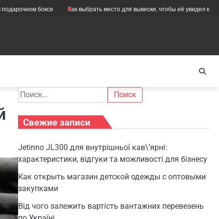
чном боксе
Как выбрать место для вывески, чтобы её увидел каждый
Найти:
й
Свежие записи
Jetinno JL300 для внутрішньої кав\’ярні:
характеристики, відгуки та можливості для бізнесу
Как открыть магазин детской одежды с оптовыми
закупками
Від чого залежить вартість вантажних перевезень
по Україні