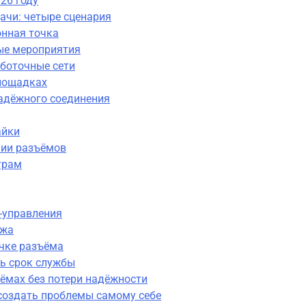
26 году
ачи: четыре сценария
онная точка
ые мероприятия
аботочные сети
площадках
адёжного соединения
айки
нии разъёмов
трам
-управления
ажа
очке разъёма
ть срок службы
ёмах без потери надёжности
 создать проблемы самому себе