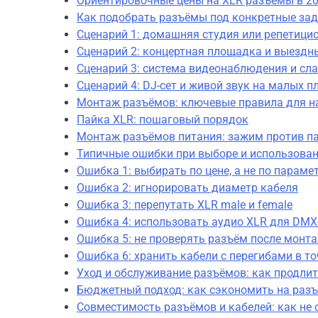
Ориентировочные цены на XLR разъёмы в 20
Как подобрать разъёмы под конкретные зад
Сценарий 1: домашняя студия или репетици
Сценарий 2: концертная площадка и выездн
Сценарий 3: система видеонаблюдения и сл
Сценарий 4: DJ-сет и живой звук на малых 
Монтаж разъёмов: ключевые правила для н
Пайка XLR: пошаговый порядок
Монтаж разъёмов питания: зажим против п
Типичные ошибки при выборе и использова
Ошибка 1: выбирать по цене, а не по параме
Ошибка 2: игнорировать диаметр кабеля
Ошибка 3: перепутать XLR male и female
Ошибка 4: использовать аудио XLR для DMX
Ошибка 5: не проверять разъём после монт
Ошибка 6: хранить кабели с перегибами в т
Уход и обслуживание разъёмов: как продли
Бюджетный подход: как сэкономить на разъ
Совместимость разъёмов и кабелей: как не