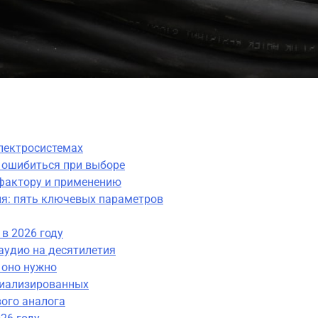
электросистемах
е ошибиться при выборе
фактору и применению
ия: пять ключевых параметров
в 2026 году
аудио на десятилетия
 оно нужно
циализированных
вого аналога