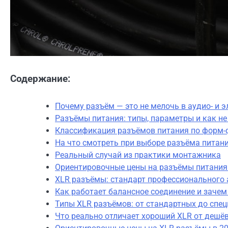
Содержание:
Почему разъём — это не мелочь в аудио- и 
Разъёмы питания: типы, параметры и как н
Классификация разъёмов питания по форм-
На что смотреть при выборе разъёма питан
Реальный случай из практики монтажника
Ориентировочные цены на разъёмы питания 
XLR разъёмы: стандарт профессионального 
Как работает балансное соединение и зачем
Типы XLR разъёмов: от стандартных до спе
Что реально отличает хороший XLR от дешё