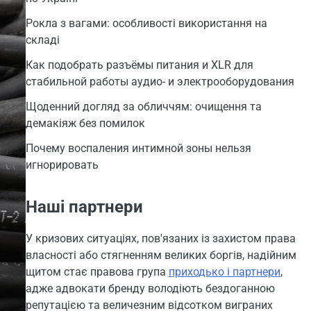
Рокла з вагами: особливості використання на
складі
Как подобрать разъёмы питания и XLR для
стабильной работы аудио- и электрооборудования
Щоденний догляд за обличчям: очищення та
демакіяж без помилок
Почему воспаления интимной зоны нельзя
игнорировать
Наші партнери
У кризових ситуаціях, пов'язаних із захистом права
власності або стягненням великих боргів, надійним
щитом стає правова група
приходько і партнери
,
адже адвокати бренду володіють бездоганною
репутацією та величезним відсотком виграних