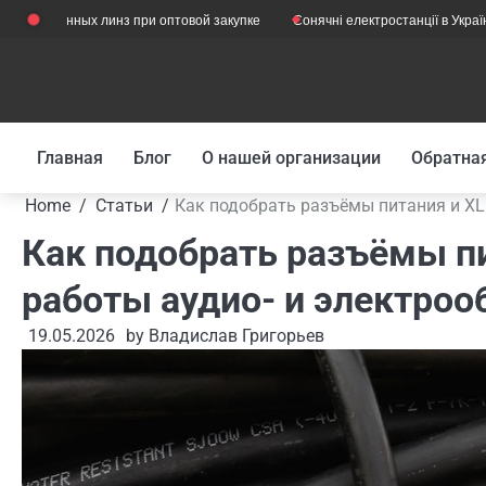
Skip
ванных линз при оптовой закупке
Сонячні електростанції в Україні: Персп
to
content
Главная
Блог
О нашей организации
Обратная
Home
Статьи
Как подобрать разъёмы питания и XL
Как подобрать разъёмы пи
работы аудио- и электроо
19.05.2026
by
Владислав Григорьев