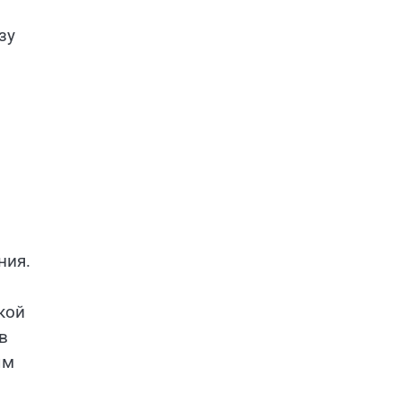
зу
ния.
кой
в
ым